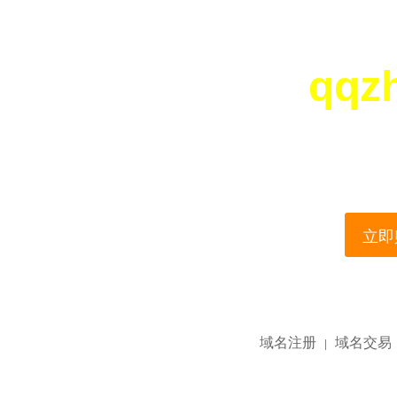
qqz
您所访问的域名正在
This domain name is current
立即购
域名注册
域名交易
|