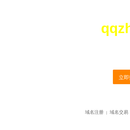
qqz
您所访问的域名正在
This domain name is current
立即购
域名注册
域名交易
|