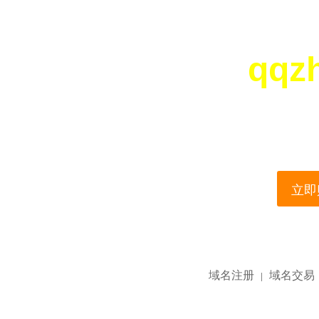
qqz
您所访问的域名正在
This domain name is current
立即购
域名注册
域名交易
|