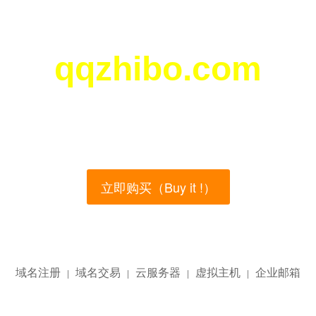
qqzhibo.com
您所访问的域名正在西部数码（west.cn）出售！
main name is currently for sale on the west.cn, Buy
立即购买（Buy it !）
域名注册
域名交易
云服务器
虚拟主机
企业邮箱
|
|
|
|