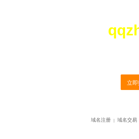
qqz
您所访问的域名正在
This domain name is current
立即购
域名注册
域名交易
|