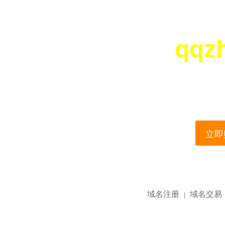
qqz
您所访问的域名正在
This domain name is current
立即购
域名注册
域名交易
|