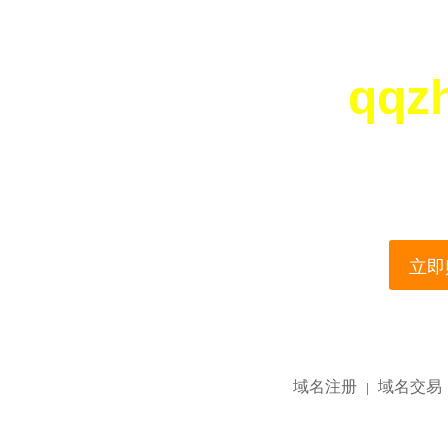
qqz
您所访问的域名正在
This domain name is current
立即购
域名注册
域名交易
|