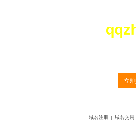
qqz
您所访问的域名正在
This domain name is current
立即购
域名注册
域名交易
|